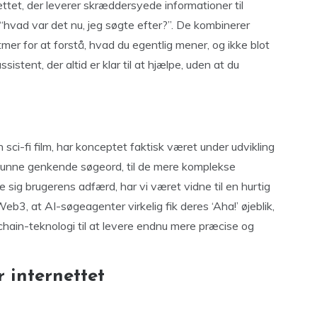
ttet, der leverer skræddersyede informationer til
 “hvad var det nu, jeg søgte efter?”. De kombinerer
mer for at forstå, hvad du egentlig mener, og ikke blot
stent, der altid er klar til at hjælpe, uden at du
ci-fi film, har konceptet faktisk været under udvikling
ot kunne genkende søgeord, til de mere komplekse
se sig brugerens adfærd, har vi været vidne til en hurtig
b3, at AI-søgeagenter virkelig fik deres ‘Aha!’ øjeblik,
hain-teknologi til at levere endnu mere præcise og
 internettet