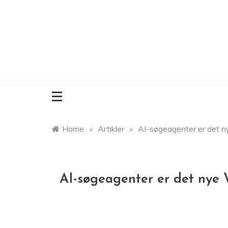
Skip
to
content
Home
»
Artikler
»
AI-søgeagenter er det 
AI-søgeagenter er det nye