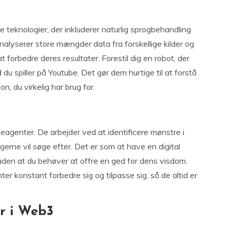
eknologier, der inkluderer naturlig sprogbehandling
alyserer store mængder data fra forskellige kilder og
t forbedre deres resultater. Forestil dig en robot, der
du spiller på Youtube. Det gør dem hurtige til at forstå
n, du virkelig har brug for.
agenter. De arbejder ved at identificere mønstre i
erne vil søge efter. Det er som at have en digital
 uden at du behøver at offre en ged for dens visdom.
r konstant forbedre sig og tilpasse sig, så de altid er
r i Web3