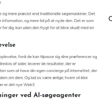
n
e og mere præcist end traditionelle søgemaskiner. Det
C
er information, og mere tid på at nyde den. Det er som
r for dig, kun uden den frygt for at blive skudt med en
evelse
levelse, fordi de kan tilpasse sig dine præferencer og
dvis af sider, leverer de resultater, der er
ten som at have din egen concierge på internettet, der
 dem om dem. Og lad os være ærlige, hvem vil ikke
ter er det nye Web3
inger ved AI-søgeagenter