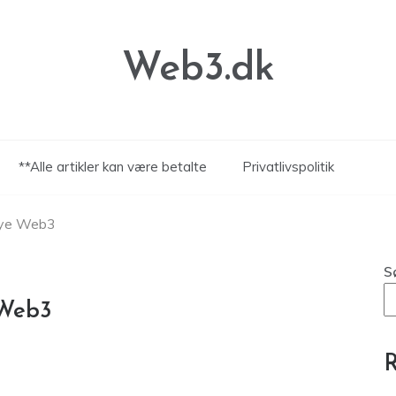
Web3.dk
**Alle artikler kan være betalte
Privatlivspolitik
nye Web3
S
 Web3
R