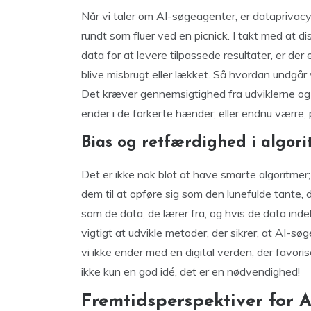
Når vi taler om AI-søgeagenter, er dataprivacy 
rundt som fluer ved en picnick. I takt med at
data for at levere tilpassede resultater, er der
blive misbrugt eller lækket. Så hvordan undgår v
Det kræver gennemsigtighed fra udviklerne og 
ender i de forkerte hænder, eller endnu værre, 
Bias og retfærdighed i algor
Det er ikke nok blot at have smarte algoritmer; v
dem til at opføre sig som den lunefulde tante, d
som de data, de lærer fra, og hvis de data indeh
vigtigt at udvikle metoder, der sikrer, at AI-sø
vi ikke ender med en digital verden, der favori
ikke kun en god idé, det er en nødvendighed!
Fremtidsperspektiver for 