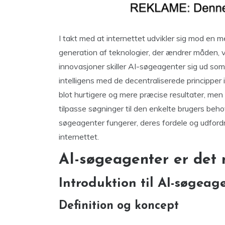
I takt med at internettet udvikler sig mod en 
generation af teknologier, der ændrer måden, v
innovasjoner skiller AI-søgeagenter sig ud so
intelligens med de decentraliserede princippe
blot hurtigere og mere præcise resultater, men
tilpasse søgninger til den enkelte brugers behov
søgeagenter fungerer, deres fordele og udford
internettet.
AI-søgeagenter er det
Introduktion til AI-søgeag
Definition og koncept