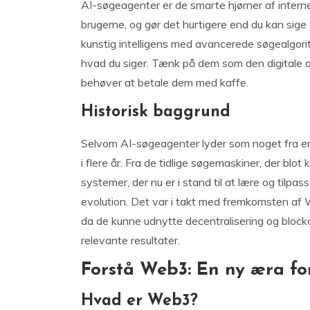
AI-søgeagenter er de smarte hjørner af interne
brugerne, og gør det hurtigere end du kan sige
kunstig intelligens med avancerede søgealgorit
hvad du siger. Tænk på dem som den digitale assi
behøver at betale dem med kaffe.
Historisk baggrund
Selvom AI-søgeagenter lyder som noget fra en s
i flere år. Fra de tidlige søgemaskiner, der bl
systemer, der nu er i stand til at lære og tilpas
evolution. Det var i takt med fremkomsten af We
da de kunne udnytte decentralisering og blockc
relevante resultater.
Forstå Web3: En ny æra for
Hvad er Web3?