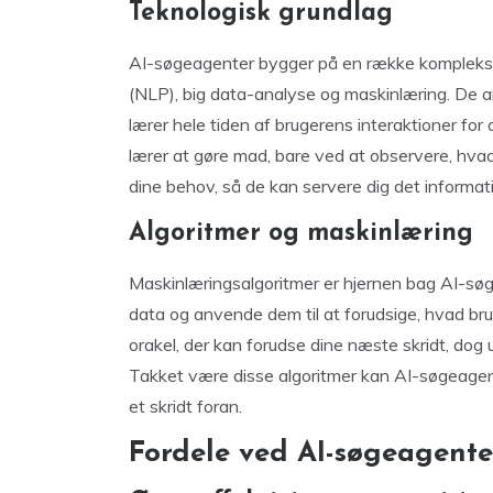
Teknologisk grundlag
AI-søgeagenter bygger på en række komplekse t
(NLP), big data-analyse og maskinlæring. De an
lærer hele tiden af brugerens interaktioner for a
lærer at gøre mad, bare ved at observere, hvad 
dine behov, så de kan servere dig det informatio
Algoritmer og maskinlæring
Maskinlæringsalgoritmer er hjernen bag AI-søge
data og anvende dem til at forudsige, hvad brug
orakel, der kan forudse dine næste skridt, dog
Takket være disse algoritmer kan AI-søgeagente
et skridt foran.
Fordele ved AI-søgeagente