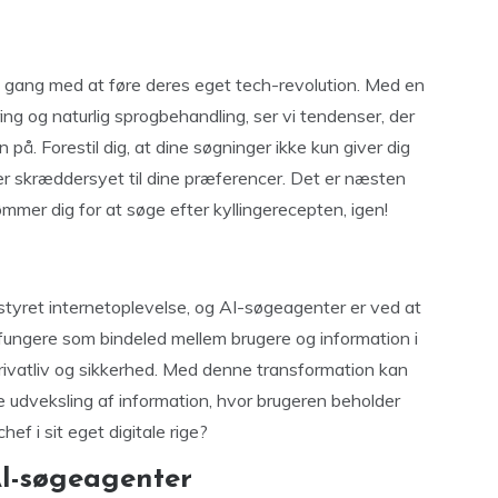
 i gang med at føre deres eget tech-revolution. Med en
g og naturlig sprogbehandling, ser vi tendenser, der
på. Forestil dig, at dine søgninger ikke kun giver dig
 er skræddersyet til dine præferencer. Det er næsten
mmer dig for at søge efter kyllingerecepten, igen!
tyret internetoplevelse, og AI-søgeagenter er ved at
 fungere som bindeled mellem brugere og information i
rivatliv og sikkerhed. Med denne transformation kan
udveksling af information, hvor brugeren beholder
hef i sit eget digitale rige?
AI-søgeagenter