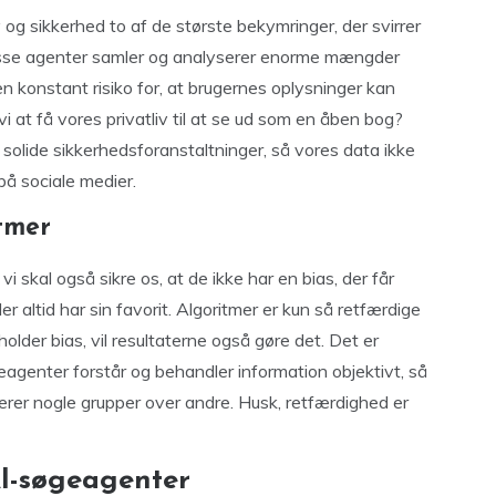
og sikkerhed to af de største bekymringer, der svirrer
 disse agenter samler og analyserer enorme mængder
 en konstant risiko for, at brugernes oplysninger kan
i at få vores privatliv til at se ud som en åben bog?
solide sikkerhedsforanstaltninger, så vores data ikke
på sociale medier.
itmer
i skal også sikre os, at de ikke har en bias, der får
er altid har sin favorit. Algoritmer er kun så retfærdige
older bias, vil resultaterne også gøre det. Det er
geagenter forstår og behandler information objektivt, så
serer nogle grupper over andre. Husk, retfærdighed er
AI-søgeagenter