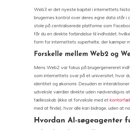
Web3 er det nyeste kapitel i internettets histo
brugernes kontrol over deres egne data står i c
stole på centraliserede platforme som Facebook 
får du en direkte forbindelse til indholdet, hvi
form for internettets superhelte, der kæmper 
Forskelle mellem Web2 og W
Mens Web2 var fokus på brugergenereret indho
som internettets svar på et universitet, hvor du 
identitet og økonomi. Desuden er interaktioner
udveksle værdier direkte uden nødvendigvis a
fællesskab (ikke at forveksle med et
kontorfæl
med at finde), hvor alle kan bidrage, uden at n
Hvordan AI-søgeagenter f