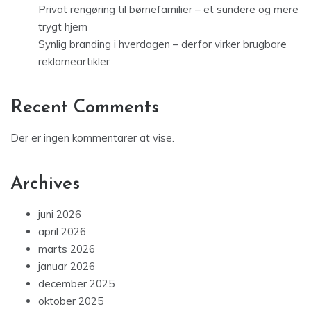
Privat rengøring til børnefamilier – et sundere og mere
trygt hjem
Synlig branding i hverdagen – derfor virker brugbare
reklameartikler
Recent Comments
Der er ingen kommentarer at vise.
Archives
juni 2026
april 2026
marts 2026
januar 2026
december 2025
oktober 2025