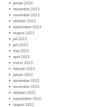
januar 2024
december 2023
november 2023
oktober 2023
september 2023
august 2023
juli 2023
juni 2023
maj 2023
april 2023
marts 2023
februar 2023
januar 2023
december 2022
november 2022
oktober 2022
september 2022
august 2022