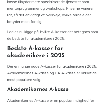
kasse tilbyder mere specialiserede tjenester som
mentorprogrammer og workshops. Priserne varierer
lidt, så det er vigtigt at overveje, hvilke fordele der
betyder mest for dig.
Lad os nu kigge på, hvilke A-kasser der betegnes som
de bedste for akademikere i 2025.
Bedste A-kasser for
akademikere i 2025
Der er mange gode A-kasser for akademikere i 2025.
Akademikernes A-kasse og CA A-kasse er blandt de
mest populære valg.
Akademikernes A-kasse
Akademikernes A-kasse er en populær mulighed for