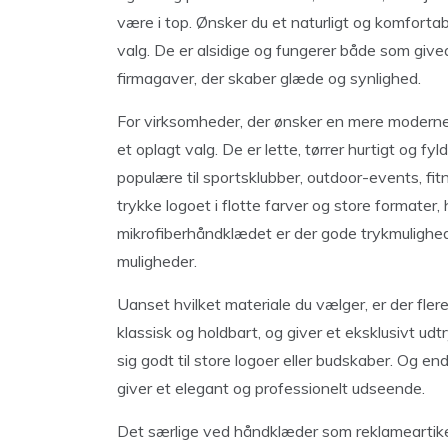
være i top. Ønsker du et naturligt og komforta
valg. De er alsidige og fungerer både som gi
firmagaver, der skaber glæde og synlighed.
For virksomheder, der ønsker en mere moderne
et oplagt valg. De er lette, tørrer hurtigt og f
populære til sportsklubber, outdoor-events, f
trykke logoet i flotte farver og store formater, 
mikrofiberhåndklædet er der gode trykmulighed
muligheder.
Uanset hvilket materiale du vælger, er der fler
klassisk og holdbart, og giver et eksklusivt udt
sig godt til store logoer eller budskaber. Og end
giver et elegant og professionelt udseende.
Det særlige ved håndklæder som reklameartikel