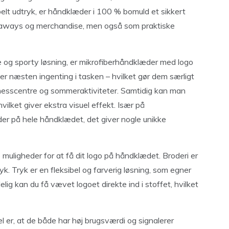
belt udtryk, er håndklæder i 100 % bomuld et sikkert
veaways og merchandise, men også som praktiske
 og sporty løsning, er mikrofiberhåndklæder med logo
ylder næsten ingenting i tasken – hvilket gør dem særligt
itnesscentre og sommeraktiviteter. Samtidig kan man
hvilket giver ekstra visuel effekt. Især på
er på hele håndklædet, det giver nogle unikke
e muligheder for at få dit logo på håndklædet. Broderi er
ryk. Tryk er en fleksibel og farverig løsning, som egner
elig kan du få vævet logoet direkte ind i stoffet, hvilket
 er, at de både har høj brugsværdi og signalerer