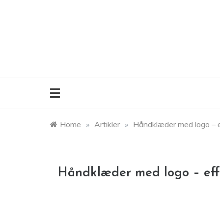
Skip
to
content
Home
»
Artikler
»
Håndklæder med logo – e
Håndklæder med logo – eff