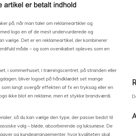
er på, når man taler om reklameartikler og
 med logo en af de mest undervurderede og
an vælge. Det er en reklameartikel, der kombinerer
 værdifuld måde – og som ovenikøbet opleves som en
et, i sommerhuset, i træningscentret, på stranden eller
agligdagen, bliver logoet på håndklædet set mange
 som langt overgår effekten af fx en tryksag eller en
go ikke blot en reklame, men et stykke brandværdi,
D
A
rialer, så du kan vælge den type, der passer bedst til
assiske valg – bløde, absorberende og luksuriøse. De
julegaver og kundearrangementer, hvor kvaliteten skal