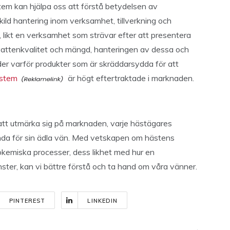
m kan hjälpa oss att förstå betydelsen av
skild hantering inom verksamhet, tillverkning och
, likt en verksamhet som strävar efter att presentera
r, vattenkvalitet och mängd, hanteringen av dessa och
der varför produkter som är skräddarsydda för att
ystem
är högt eftertraktade i marknaden.
 att utmärka sig på marknaden, varje hästägares
anda för sin ädla vän. Med vetskapen om hästens
kemiska processer, dess likhet med hur en
nster, kan vi bättre förstå och ta hand om våra vänner.
PINTEREST
LINKEDIN