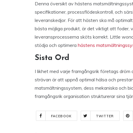
Denna översikt av hästens matsmältningssyste
specifikationer, processflödeskontroll, och sär
leveranskedjor. För att hästen ska må optimalt
bästa möjliga produkt, är det viktigt att fode
leveransprocesserna sköts korrekt. Little won
stödja och optimera
hästens matsmältningss
Sista Ord
I likhet med varje framgångsrik företags dröm
strävan är att uppnå optimal hälsa och prest
matsmältningssystem, dess mekaniska och bio
framgångsrik organisation strukturerar sina tjä
FACEBOOK
TWITTER