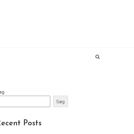
øg
Søg
ecent Posts