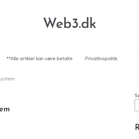
Web3.dk
**Alle artikler kan være betalte
Privatlivspolitik
system
S
tem
R