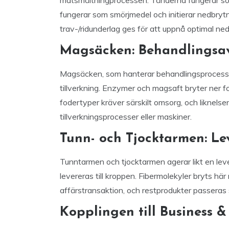
matsmältningprocessen. Tänderna fungerar som 
fungerar som smörjmedel och initierar nedbrytn
trav-/ridunderlag ges för att uppnå optimal ne
Magsäcken: Behandlingsa
Magsäcken, som hanterar behandlingsprocessen
tillverkning. Enzymer och magsaft bryter ner f
fodertyper kräver särskilt omsorg, och liknelse
tillverkningsprocesser eller maskiner.
Tunn- och Tjocktarmen: L
Tunntarmen och tjocktarmen agerar likt en le
levereras till kroppen. Fibermolekyler bryts hä
affärstransaktion, och restprodukter passeras 
Kopplingen till Business 