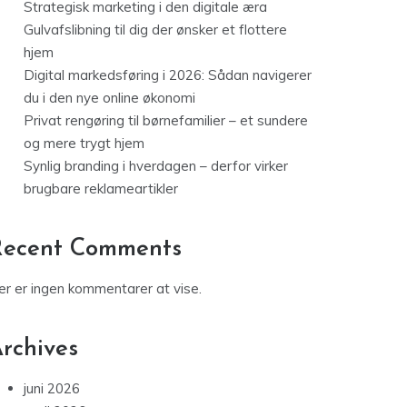
Strategisk marketing i den digitale æra
Gulvafslibning til dig der ønsker et flottere
hjem
Digital markedsføring i 2026: Sådan navigerer
du i den nye online økonomi
Privat rengøring til børnefamilier – et sundere
og mere trygt hjem
Synlig branding i hverdagen – derfor virker
brugbare reklameartikler
Recent Comments
er er ingen kommentarer at vise.
rchives
juni 2026