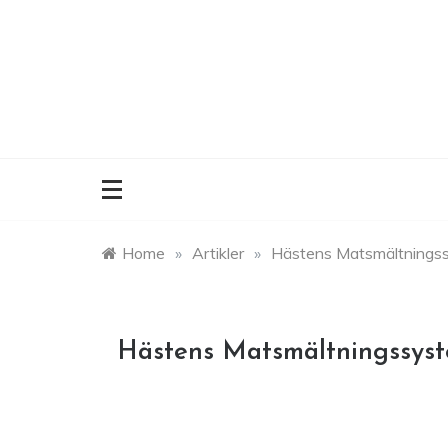
Skip
to
content
Home
»
Artikler
»
Hästens Matsmältnings
Hästens Matsmältningssys