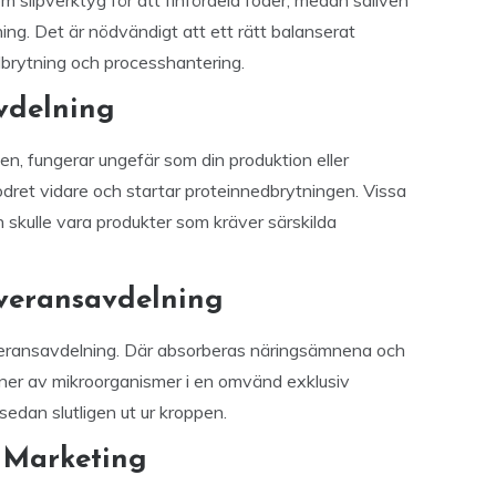
slipverktyg för att finfördela foder, medan saliven
ing. Det är nödvändigt att ett rätt balanserat
dbrytning och processhantering.
vdelning
, fungerar ungefär som din produktion eller
odret vidare och startar proteinnedbrytningen. Vissa
n skulle vara produkter som kräver särskilda
everansavdelning
veransavdelning. Där absorberas näringsämnena och
r ner av mikroorganismer i en omvänd exklusiv
sedan slutligen ut ur kroppen.
& Marketing