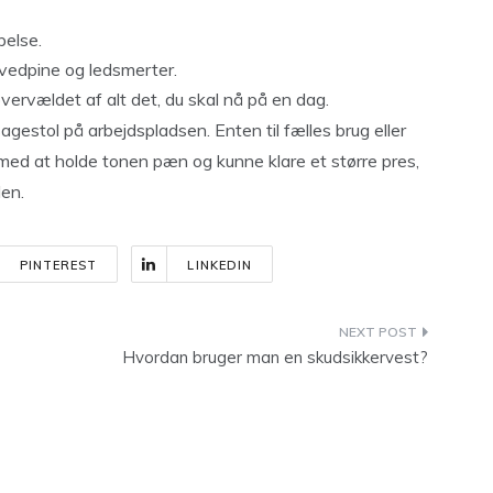
pelse.
vedpine og ledsmerter.
vervældet af alt det, du skal nå på en dag.
gestol på arbejdspladsen. Enten til fælles brug eller
med at holde tonen pæn og kunne klare et større pres,
len.
PINTEREST
LINKEDIN
Hvordan bruger man en skudsikkervest?