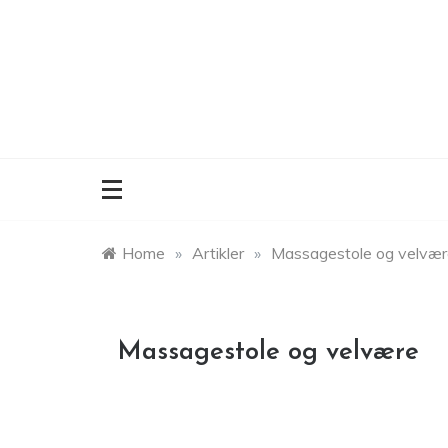
Skip
to
content
Home
»
Artikler
»
Massagestole og velvær
Massagestole og velvære