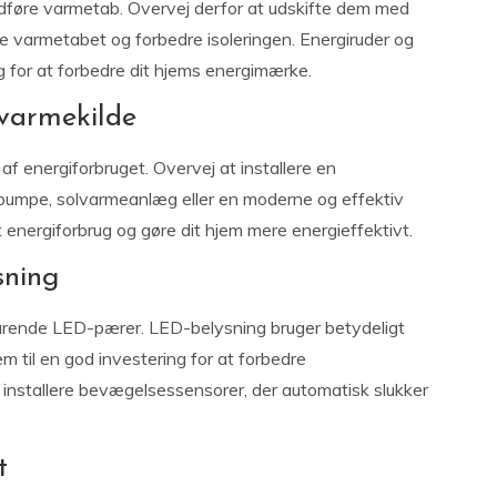
dføre varmetab. Overvej derfor at udskifte dem med
e varmetabet og forbedre isoleringen. Energiruder og
 for at forbedre dit hjems energimærke.
v varmekilde
f energiforbruget. Overvej at installere en
epumpe, solvarmeanlæg eller en moderne og effektiv
 energiforbrug og gøre dit hjem mere energieffektivt.
sning
parende LED-pærer. LED-belysning bruger betydeligt
em til en god investering for at forbedre
t installere bevægelsessensorer, der automatisk slukker
t