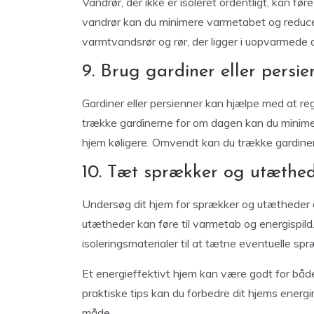
Vandrør, der ikke er isoleret ordentligt, kan før
vandrør kan du minimere varmetabet og reducere
varmtvandsrør og rør, der ligger i uopvarmede o
9. Brug gardiner eller persien
Gardiner eller persienner kan hjælpe med at reg
trække gardinerne for om dagen kan du minim
hjem køligere. Omvendt kan du trække gardiner
10. Tæt sprækker og utæthe
Undersøg dit hjem for sprækker og utætheder 
utætheder kan føre til varmetab og energispild
isoleringsmaterialer til at tætne eventuelle spr
Et energieffektivt hjem kan være godt for både
praktiske tips kan du forbedre dit hjems ener
måde.