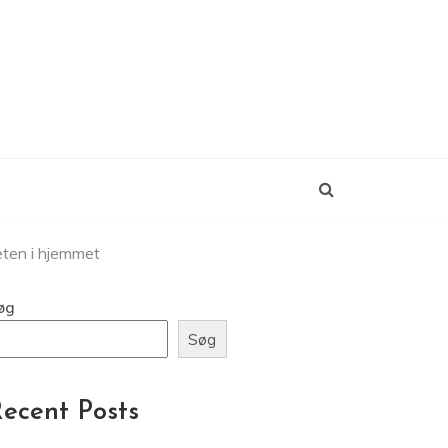
teten i hjemmet
øg
Søg
ecent Posts