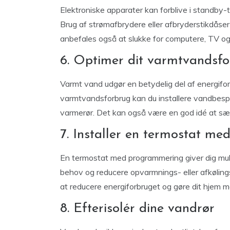
Elektroniske apparater kan forblive i standby-ti
Brug af strømafbrydere eller afbryderstikdåse
anbefales også at slukke for computere, TV og a
6. Optimer dit varmtvandsf
Varmt vand udgør en betydelig del af energifor
varmtvandsforbrug kan du installere vandbesp
varmerør. Det kan også være en god idé at s
7. Installer en termostat m
En termostat med programmering giver dig mulig
behov og reducere opvarmnings- eller afkøling
at reducere energiforbruget og gøre dit hjem m
8. Efterisolér dine vandrør