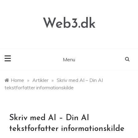
Skip
to
content
Web3.dk
Menu
Home
»
Artikler
»
Skriv med AI – Din AI
tekstforfatter informationskilde
Skriv med AI – Din AI
tekstforfatter informationskilde