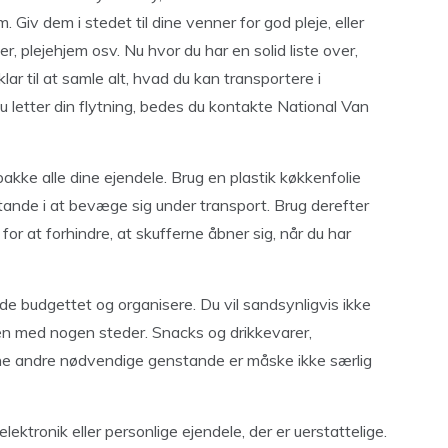
 Giv dem i stedet til dine venner for god pleje, eller
er, plejehjem osv. Nu hvor du har en solid liste over,
lar til at samle alt, hvad du kan transportere i
du letter din flytning, bedes du kontakte National Van
 pakke alle dine ejendele. Brug en plastik køkkenfolie
stande i at bevæge sig under transport. Brug derefter
for at forhindre, at skufferne åbner sig, når du har
lde budgettet og organisere. Du vil sandsynligvis ikke
ilen med nogen steder. Snacks og drikkevarer,
dine andre nødvendige genstande er måske ikke særlig
ektronik eller personlige ejendele, der er uerstattelige.