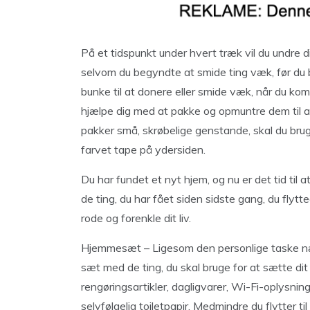
På et tidspunkt under hvert træk vil du undre 
selvom du begyndte at smide ting væk, før du 
bunke til at donere eller smide væk, når du komm
hjælpe dig med at pakke og opmuntre dem til at
pakker små, skrøbelige genstande, skal du bruge
farvet tape på ydersiden.
Du har fundet et nyt hjem, og nu er det tid til a
de ting, du har fået siden sidste gang, du flyt
rode og forenkle dit liv.
Hjemmesæt – Ligesom den personlige taske n
sæt med de ting, du skal bruge for at sætte di
rengøringsartikler, dagligvarer, Wi-Fi-oplysning
selvfølgelig toiletpapir. Medmindre du flytter ti