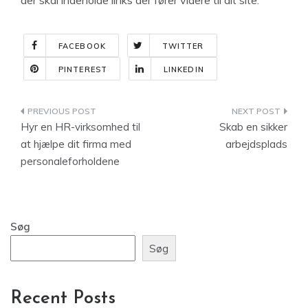
der skal indeholde links der fører videre til dit site.
FACEBOOK
TWITTER
PINTEREST
LINKEDIN
Indlægsnavigation
Hyr en HR-virksomhed til
Skab en sikker
at hjælpe dit firma med
arbejdsplads
personaleforholdene
Søg
Søg
Recent Posts