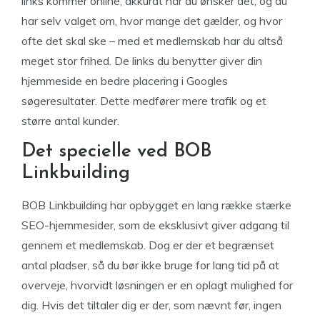
links kommer online, akkurat når du ønsker det, og du
har selv valget om, hvor mange det gælder, og hvor
ofte det skal ske – med et medlemskab har du altså
meget stor frihed. De links du benytter giver din
hjemmeside en bedre placering i Googles
søgeresultater. Dette medfører mere trafik og et
større antal kunder.
Det specielle ved BOB
Linkbuilding
BOB Linkbuilding har opbygget en lang række stærke
SEO-hjemmesider, som de eksklusivt giver adgang til
gennem et medlemskab. Dog er der et begrænset
antal pladser, så du bør ikke bruge for lang tid på at
overveje, hvorvidt løsningen er en oplagt mulighed for
dig. Hvis det tiltaler dig er der, som nævnt før, ingen