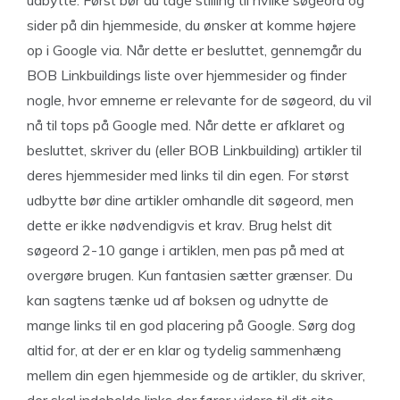
udbytte. Først bør du tage stilling til hvilke søgeord og
sider på din hjemmeside, du ønsker at komme højere
op i Google via. Når dette er besluttet, gennemgår du
BOB Linkbuildings liste over hjemmesider og finder
nogle, hvor emnerne er relevante for de søgeord, du vil
nå til tops på Google med. Når dette er afklaret og
besluttet, skriver du (eller BOB Linkbuilding) artikler til
deres hjemmesider med links til din egen. For størst
udbytte bør dine artikler omhandle dit søgeord, men
dette er ikke nødvendigvis et krav. Brug helst dit
søgeord 2-10 gange i artiklen, men pas på med at
overgøre brugen. Kun fantasien sætter grænser. Du
kan sagtens tænke ud af boksen og udnytte de
mange links til en god placering på Google. Sørg dog
altid for, at der er en klar og tydelig sammenhæng
mellem din egen hjemmeside og de artikler, du skriver,