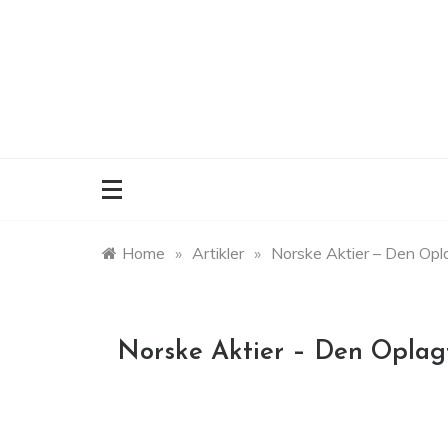
Skip
to
content
Home
»
Artikler
»
Norske Aktier – Den Opla
Norske Aktier – Den Oplagt