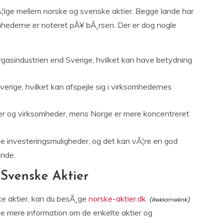
¦lge mellem norske og svenske aktier. Begge lande har
mhederne er noteret pÃ¥ bÃ¸rsen. Der er dog nogle
rgasindustrien end Sverige, hvilket kan have betydning
erige, hvilket kan afspejle sig i virksomhedernes
cher og virksomheder, mens Norge er mere koncentreret
de investeringsmuligheder, og det kan vÃ¦re en god
ande.
 Svenske Aktier
ske aktier, kan du besÃ¸ge
norske-aktier.dk
de mere information om de enkelte aktier og