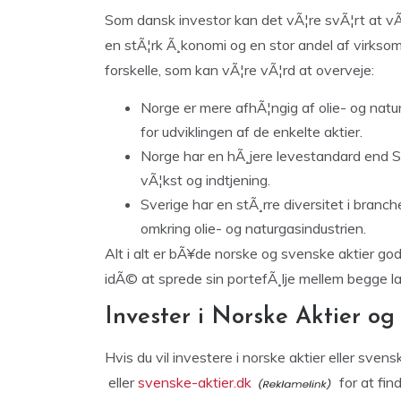
Som dansk investor kan det vÃ¦re svÃ¦rt at vÃ
en stÃ¦rk Ã¸konomi og en stor andel af virkso
forskelle, som kan vÃ¦re vÃ¦rd at overveje:
Norge er mere afhÃ¦ngig af olie- og natu
for udviklingen af de enkelte aktier.
Norge har en hÃ¸jere levestandard end Sv
vÃ¦kst og indtjening.
Sverige har en stÃ¸rre diversitet i bran
omkring olie- og naturgasindustrien.
Alt i alt er bÃ¥de norske og svenske aktier go
idÃ© at sprede sin portefÃ¸lje mellem begge l
Invester i Norske Aktier og
Hvis du vil investere i norske aktier eller sven
eller
svenske-aktier.dk
for at fin