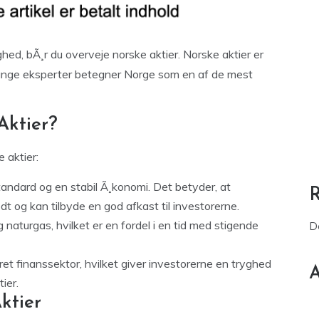
ghed, bÃ¸r du overveje norske aktier. Norske aktier er
 mange eksperter betegner Norge som en af de mest
Aktier?
e aktier:
tandard og en stabil Ã¸konomi. Det betyder, at
dt og kan tilbyde en god afkast til investorerne.
 naturgas, hvilket er en fordel i en tid med stigende
D
et finanssektor, hvilket giver investorerne en tryghed
A
ier.
ktier