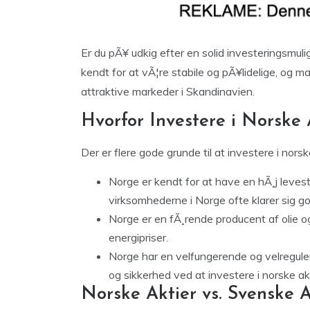
Er du pÃ¥ udkig efter en solid investeringsmuli
kendt for at vÃ¦re stabile og pÃ¥lidelige, og
attraktive markeder i Skandinavien.
Hvorfor Investere i Norske 
Der er flere gode grunde til at investere i norsk
Norge er kendt for at have en hÃ¸j leves
virksomhederne i Norge ofte klarer sig go
Norge er en fÃ¸rende producent af olie og
energipriser.
Norge har en velfungerende og velreguler
og sikkerhed ved at investere i norske akt
Norske Aktier vs. Svenske A