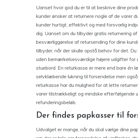
Uanset hvor god du er til at beskrive dine produ
kunder ønsker at returnere nogle af de varer du
kunder hurtigt, effektivt og med forsvarlig indp
dig. Uanset om du tilbyder gratis returnering af 
besværliggørelse af retursending for dine ku
tilbyder, når der skulle opstå behov for det. Du 
uden bemærkelsesværdige højere udgifter for dig
stuebord. En returkasse er mere end bare én l
selvklæbende lukning til forsendelse men også 
returkasse har du mulighed for at lette returner
varer tilstrækkeligt og mindske efterfølgende
refunderingsbeløb.
Der findes papkasser til for
Udvalget er mange, når du skal vælge dine papk