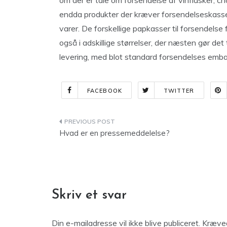
om der er tale om forsendelse af vinflasker, cho
endda produkter der kræver forsendelseskasser 
varer. De forskellige papkasser til forsendelse f
også i adskillige størrelser, der næsten gør det
levering, med blot standard forsendelses emba
FACEBOOK
TWITTER
Indlægsnavigation
Hvad er en pressemeddelelse?
Skriv et svar
Din e-mailadresse vil ikke blive publiceret.
Kræved