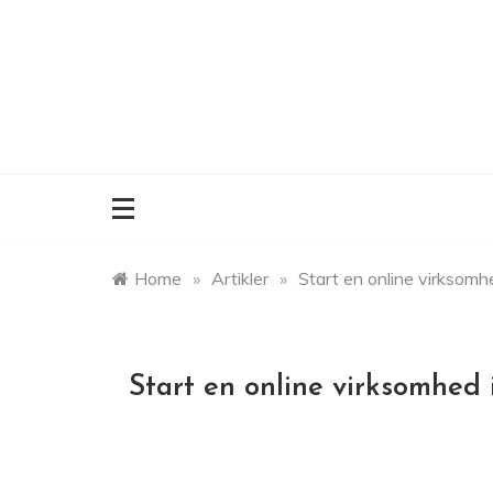
Skip
to
content
Home
»
Artikler
»
Start en online virksomhed
Start en online virksomhed i