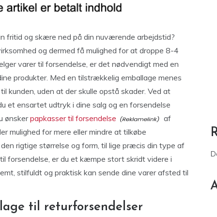
in fritid og skære ned på din nuværende arbejdstid?
e virksomhed og dermed få mulighed for at droppe 8-4
lger varer til forsendelse, er det nødvendigt med en
f dine produkter. Med en tilstrækkelig emballage menes
 til kunden, uden at der skulle opstå skader. Ved at
 du et ensartet udtryk i dine salg og en forsendelse
du ønsker
papkasser til forsendelse
af
er mulighed for mere eller mindre at tilkøbe
 rigtige størrelse og form, til lige præcis din type af
D
l forsendelse, er du et kæmpe stort skridt videre i
mt, stilfuldt og praktisk kan sende dine varer afsted til
A
age til returforsendelser