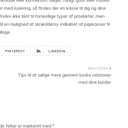
kolade eller konfektion, bøger, farligt godt eller måske
med isolering, så findes der en kasse til dig og dine
indes ikke blot til forskellige typer af produkter, men
 til en mulighed at skræddersy indkøbet af papkasser til
llage.
PINTEREST
LINKEDIN
Tips til at sælge mere gennem bedre relationer
med dine kunder
e felter er markeret med
*