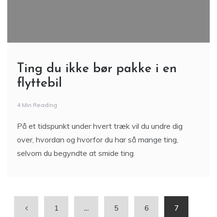
Ting du ikke bør pakke i en
flyttebil
4 Min Reading
På et tidspunkt under hvert træk vil du undre dig
over, hvordan og hvorfor du har så mange ting,
selvom du begyndte at smide ting
1
…
5
6
7