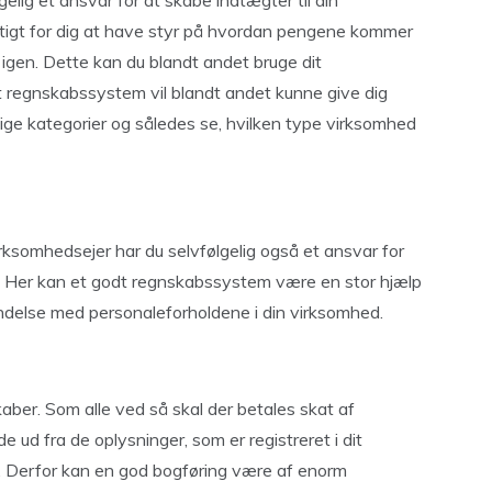
lig et ansvar for at skabe indtægter til din
igtigt for dig at have styr på hvordan pengene kommer
 igen. Dette kan du blandt andet bruge dit
t regnskabssystem vil blandt andet kunne give dig
llige kategorier og således se, hvilken type virksomhed
rksomhedsejer har du selvfølgelig også et ansvar for
v.. Her kan et godt regnskabssystem være en stor hjælp
rbindelse med personaleforholdene i din virksomhed.
aber. Som alle ved så skal der betales skat af
d fra de oplysninger, som er registreret i dit
. Derfor kan en god bogføring være af enorm