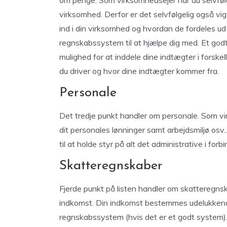
om penge. Som virksomhedsejer har du selvfølge
virksomhed. Derfor er det selvfølgelig også v
ind i din virksomhed og hvordan de fordeles ud
regnskabssystem til at hjælpe dig med. Et god
mulighed for at inddele dine indtægter i forske
du driver og hvor dine indtægter kommer fra.
Personale
Det tredje punkt handler om personale. Som vi
dit personales lønninger samt arbejdsmiljø os
til at holde styr på alt det administrative i fo
Skatteregnskaber
Fjerde punkt på listen handler om skatteregnsk
indkomst. Din indkomst bestemmes udelukkende u
regnskabssystem (hvis det er et godt system)